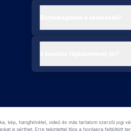
Biztonságosak a kezelések?
A kezelés fájdalommal jár?
 kép, hangfelvétel, videó és más tartalom szerzői jogi véd
kat is sérthet. Erre tekintettel tilos a honlapra feltöltött t