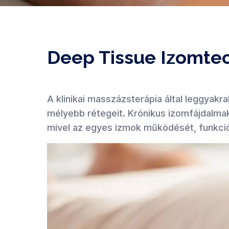
Deep Tissue Izomte
A klinikai masszázsterápia által leggyakr
mélyebb rétegeit. Krónikus izomfájdalmak
mivel az egyes izmok működését, funkciójá