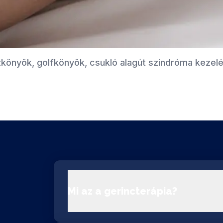
zkönyök, golfkönyök, csukló alagút szindróma kezelé
Mi az a gerincterápia?