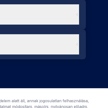
elem alatt áll, annak jogosulatlan felhasználása,
artalmat módosítani, másolni, nyilvánosan előadni,