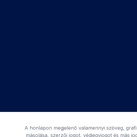
A honlapon megjelenő valamennyi szöveg, grafika,
másolása, szerzői jogot, védjegyjogot és más jogo