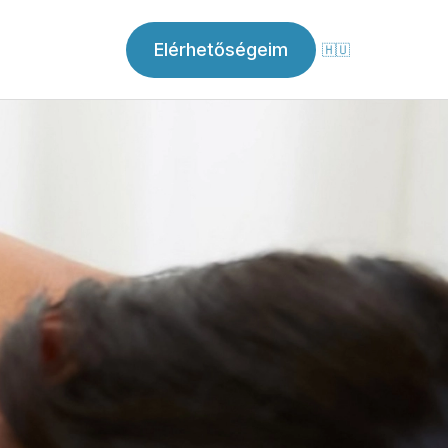
Elérhetőségeim
🇭🇺