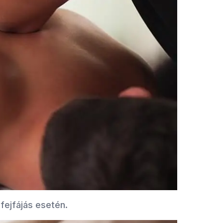
fejfájás esetén.